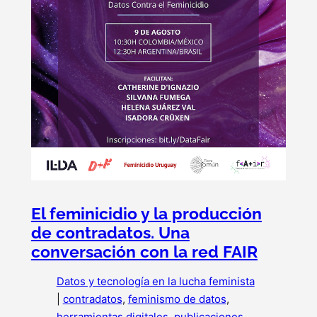
El feminicidio y la producción
de contradatos. Una
conversación con la red FAIR
Datos y tecnología en la lucha feminista
|
contradatos
, 
feminismo de datos
, 
herramientas digitales
, 
publicaciones