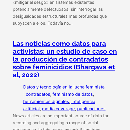
«mitigar el sesgo» en sistemas existentes
potencialmente defectuosos, sin interrogar las
desigualdades estructurales más profundas que
subyacen a ellos. Todavía no…
Las noticias como datos para
activistas: un estudio de caso en
la producción de contradatos
sobre feminicidios (Bhargava et
al, 2022)
Datos y tecnología en la lucha feminista
|
contradatos
, 
feminismo de datos
, 
herramientas digitales
, 
inteligencia
artificial
, 
media coverage
, 
publicaciones
News articles are an important source of data for
recording and aggregating a range of social
phenomena. In this paper, we ask if and how