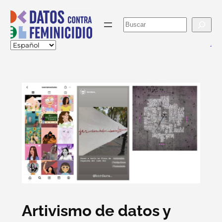
Skip
to
Buscar
content
va
Artivismo de datos y