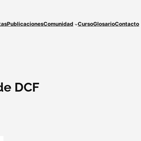
tas
Publicaciones
Comunidad
Curso
Glosario
Contacto
de DCF