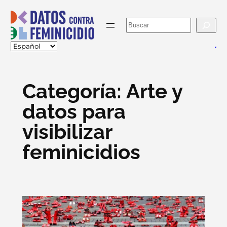
Skip
to
Buscar
content
va
Categoría:
Arte y
datos para
visibilizar
feminicidios