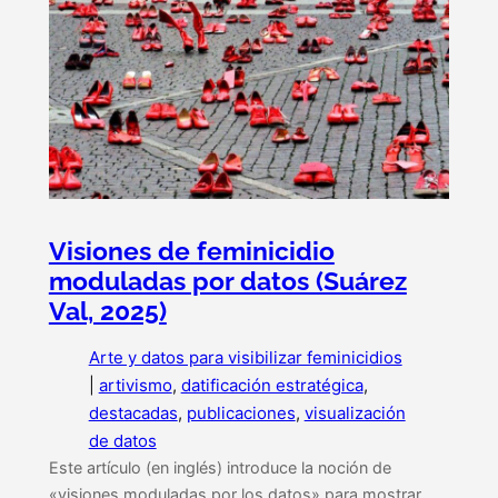
Visiones de feminicidio
moduladas por datos (Suárez
Val, 2025)
Arte y datos para visibilizar feminicidios
|
artivismo
, 
datificación estratégica
, 
destacadas
, 
publicaciones
, 
visualización
de datos
Este artículo (en inglés) introduce la noción de
«visiones moduladas por los datos» para mostrar