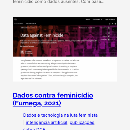
feminicídio como dados ausentes. Com base…
Dados contra feminicídio
(Fumega, 2021)
Dados e tecnologia na luta feminista
|
inteligência artificial
, 
publicações
, 
sobre DCF