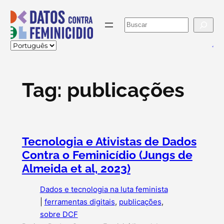
Pular
para
Buscar
o
conteúdo
va
Tag:
publicações
Tecnologia e Ativistas de Dados
Contra o Feminicídio (Jungs de
Almeida et al, 2023)
Dados e tecnologia na luta feminista
|
ferramentas digitais
, 
publicações
, 
sobre DCF