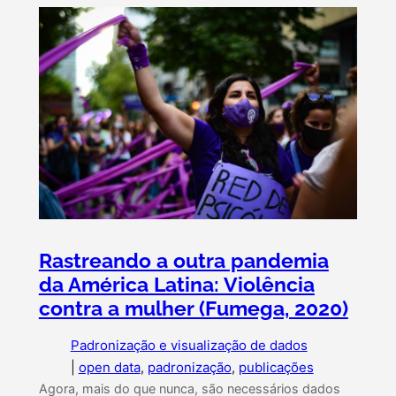
Rastreando a outra pandemia
da América Latina: Violência
contra a mulher (Fumega, 2020)
Padronização e visualização de dados
|
open data
, 
padronização
, 
publicações
Agora, mais do que nunca, são necessários dados