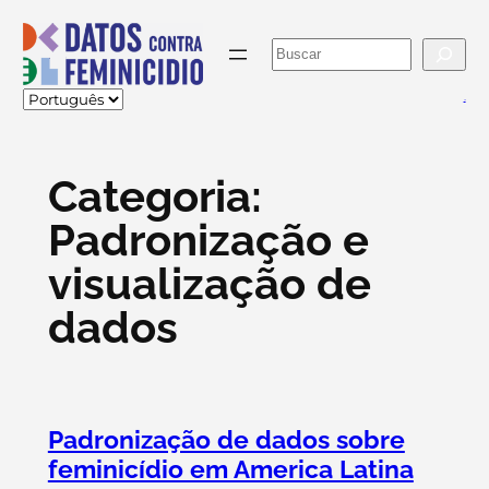
Pular
para
Buscar
o
conteúdo
va
Categoria:
Padronização e
visualização de
dados
Padronização de dados sobre
feminicídio em America Latina