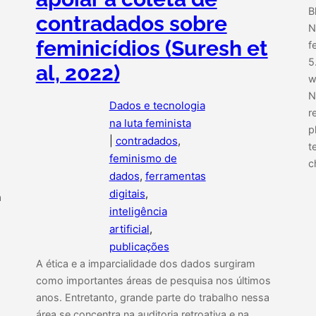
B
contradados sobre
N
feminicídios (Suresh et
f
5
al, 2022)
w
N
Dados e tecnologia
r
na luta feminista
p
|
contradados
, 
t
feminismo de
c
dados
, 
ferramentas
digitais
, 
a
inteligência
artificial
, 
publicações
A ética e a imparcialidade dos dados surgiram
como importantes áreas de pesquisa nos últimos
anos. Entretanto, grande parte do trabalho nessa
área se concentra na auditoria retroativa e na