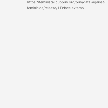
https://feministai.pubpub.org/pub/data-against-
feminicide/release/1 Enlace externo