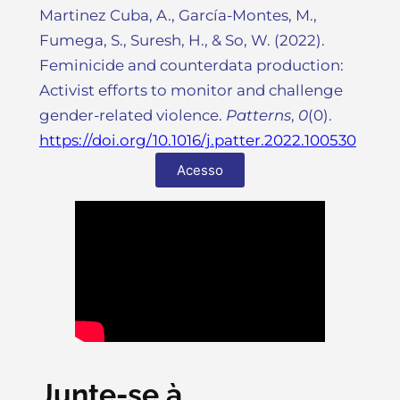
Martinez Cuba, A., García-Montes, M.,
Fumega, S., Suresh, H., & So, W. (2022).
Feminicide and counterdata production:
Activist efforts to monitor and challenge
gender-related violence.
Patterns
,
0
(0).
https://doi.org/10.1016/j.patter.2022.100530
Acesso
Junte-se à