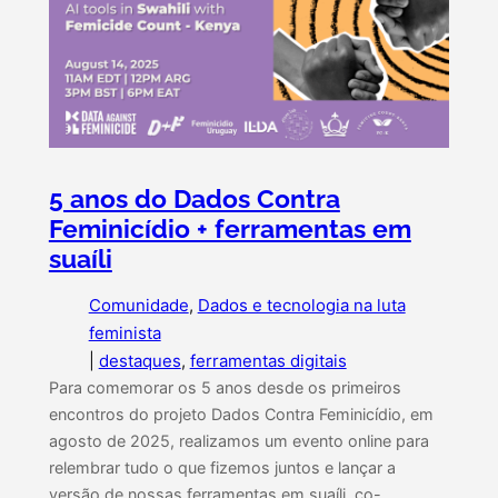
5 anos do Dados Contra
Feminicídio + ferramentas em
suaíli
Comunidade
, 
Dados e tecnologia na luta
feminista
|
destaques
, 
ferramentas digitais
Para comemorar os 5 anos desde os primeiros
encontros do projeto Dados Contra Feminicídio, em
agosto de 2025, realizamos um evento online para
relembrar tudo o que fizemos juntos e lançar a
versão de nossas ferramentas em suaíli, co-