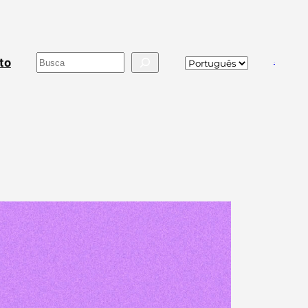
Buscar
to
va