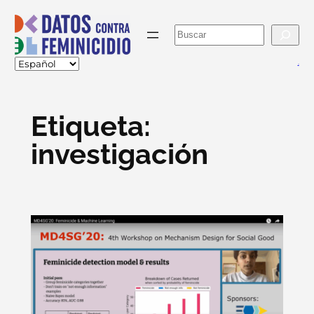
Skip
to
Buscar
content
va
Etiqueta:
investigación