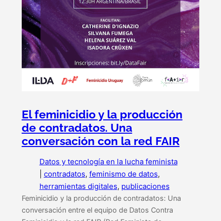
El feminicidio y la producción
de contradatos. Una
conversación con la red FAIR
Datos y tecnología en la lucha feminista
|
contradatos
, 
feminismo de datos
, 
herramientas digitales
, 
publicaciones
Feminicidio y la producción de contradatos: Una
conversación entre el equipo de Datos Contra