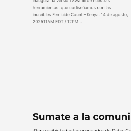
inaugurar la versión Swahili de nuestras
herramientas, que codiseñamos con las
increíbles Femicide Count – Kenya. 14 de agosto,
202511AM EDT / 12PM…
Sumate a la comun
¡Para recibir todas las novedades de Datos Co