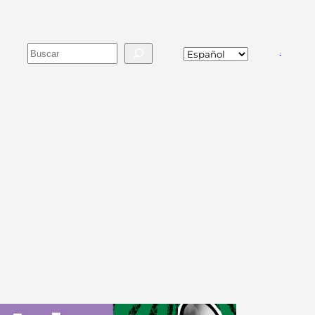
Buscar
va