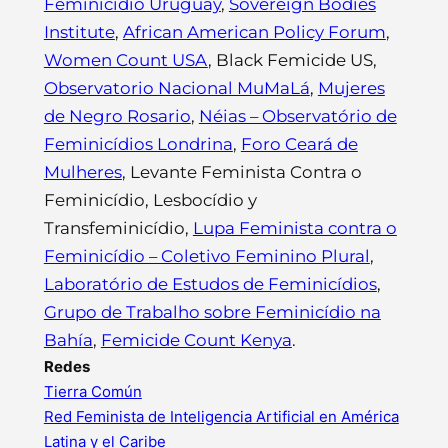
Feminicidio Uruguay
,
Sovereign Bodies
Institute
,
African American Policy Forum
,
Women Count USA
, Black Femicide US,
Observatorio Nacional MuMaLá
,
Mujeres
de Negro Rosario
,
Néias – Observatório de
Feminicídios Londrina
,
Foro Ceará de
Mulheres
, Levante Feminista Contra o
Feminicídio, Lesbocídio y
Transfeminicídio,
Lupa Feminista contra o
Feminicídio – Coletivo Feminino Plural
,
Laboratório de Estudos de Feminicídios
,
Grupo de Trabalho sobre Feminicídio na
Bahía
,
Femicide Count Kenya
.
Redes
Tierra Común
Red Feminista de Inteligencia Artificial en América
Latina y el Caribe