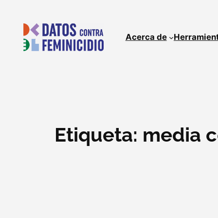
Skip
to
content
Acerca de
Herramien
Etiqueta:
media c