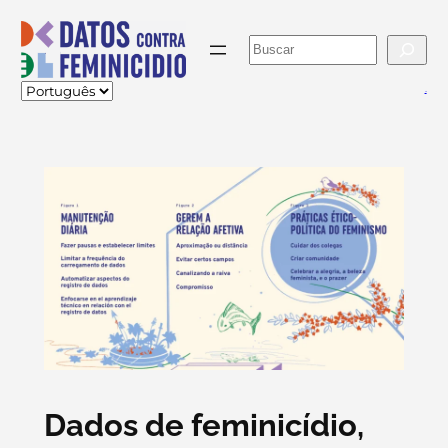
Pular
para
Buscar
o
conteúdo
va
Dados de feminicídio,