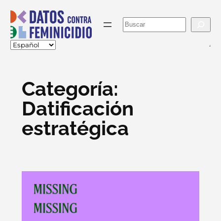
Skip
to
Buscar
content
va
Categoría:
Datificación
estratégica