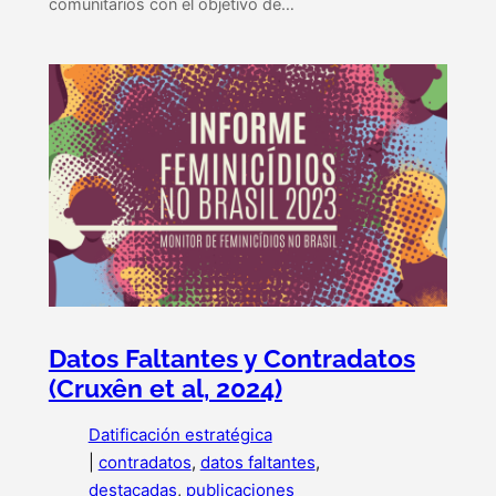
comunitarios con el objetivo de…
Datos Faltantes y Contradatos
(Cruxên et al, 2024)
Datificación estratégica
|
contradatos
, 
datos faltantes
, 
destacadas
, 
publicaciones