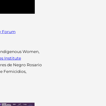
cy Forum
 Indigenous Women,
s Institute
eres de Negro Rosario
de Femicidios,