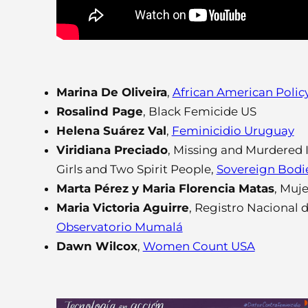
Marina De Oliveira
,
African American Poli
Rosalind Page
, Black Femicide US
Helena Suárez Val
,
Feminicidio Uruguay
Viridiana Preciado
, Missing and Murdered
Girls and Two Spirit People,
Sovereign Bodie
Marta Pérez y Maria Florencia Matas
, Muj
Maria Victoria Aguirre
, Registro Nacional 
Observatorio Mumalá
Dawn Wilcox
,
Women Count USA