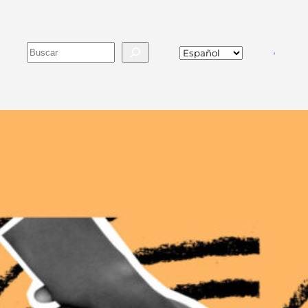
Buscar
va