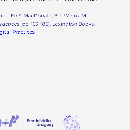
cide. En S. MacDonald, B. I. Wiens, M.
ractices
(pp. 163–186). Lexington Books.
ital-Practices