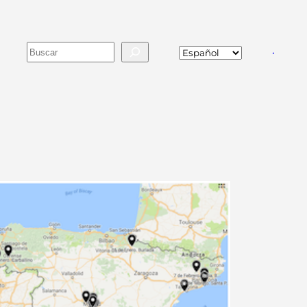
Buscar
va