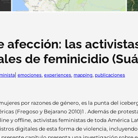
afección: las activistas
ales de feminicidio (Suá
minista
|
emociones
, 
experiences
, 
mapping
, 
publicaciones
 mujeres por razones de género, es la punta del iceber
éricas (Fregoso y Bejarano 2010)1 . Además de protes
ine y offline, activistas feministas de toda América L
istros digitales de esta forma de violencia, incluyen
presente capítulo presenta una investigación sobre es