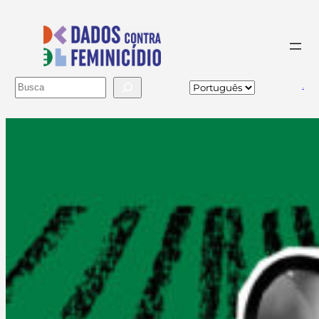
Buscar
va