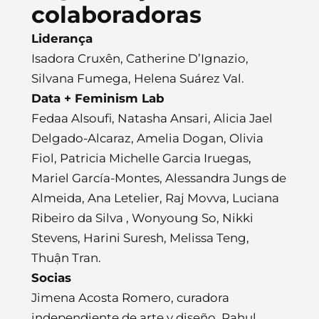
colaboradoras
Liderança
Isadora Cruxên, Catherine D’Ignazio,
Silvana Fumega, Helena Suárez Val.
Data + Feminism Lab
Fedaa Alsoufi, Natasha Ansari, Alicia Jael
Delgado-Alcaraz, Amelia Dogan, Olivia
Fiol, Patricia Michelle Garcia Iruegas,
Mariel García-Montes, Alessandra Jungs de
Almeida, Ana Letelier, Raj Movva, Luciana
Ribeiro da Silva , Wonyoung So, Nikki
Stevens, Harini Suresh, Melissa Teng,
Thuận Tran.
Socias
Jimena Acosta Romero, curadora
independiente de arte y diseño, Rahul