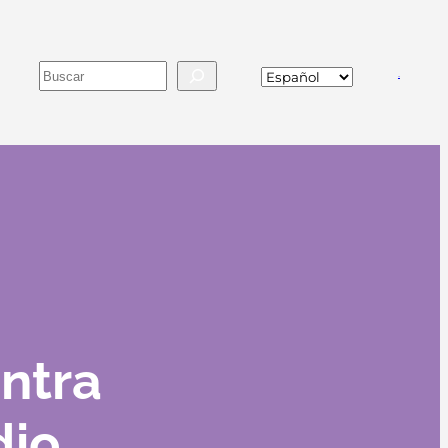
Buscar
va
ntra
dio