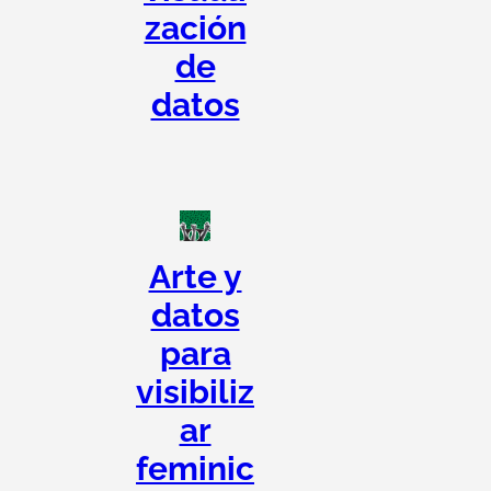
zación
de
datos
Arte y
datos
para
visibiliz
ar
feminic