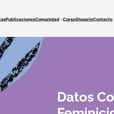
tas
Publicaciones
Comunidad
Curso
Glosario
Contacto
Datos Co
Feminici