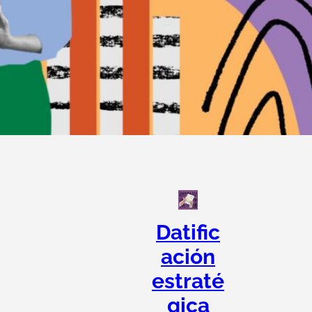
Datific
ación
estraté
gica