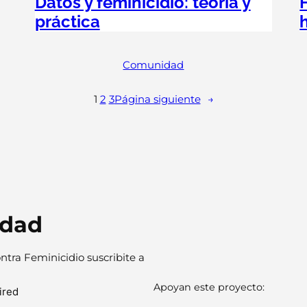
Datos y feminicidio: teoría y
práctica
Comunidad
1
2
3
Página siguiente
→
idad
ntra Feminicidio suscribite a
Apoyan este proyecto:
ired