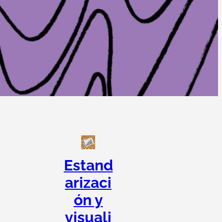
Estand
arizaci
ón y
visuali